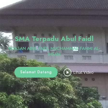
SMA Terpadu Abul Faidl
YAYASAN ABUL FAIDL MUCHAMMAD FAHMI AL-
IHSAN
Selamat Datang
Lihat Video